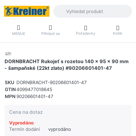
Zadejte hledaný výraz. První výsledky 
Požadavky
Košík
MENUE
Přihlásit se
DORNBRACHT Rukojeť s rozetou 140 x 95 x 90 mm
- šampaňské (22kt zlato) #90206601401-47
SKU
DORNBRACHT-90206601401-47
GTIN
4099477018645
MPN
90206601401-47
Cena na dotaz
Vyprodáno
Termín dodání
vyprodáno