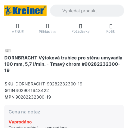
Zadejte hledaný výraz. První výsledky 
Požadavky
Košík
MENUE
Přihlásit se
DORNBRACHT Výtoková trubice pro stěnu umyvadla
190 mm, 5,7 l/min. - Tmavý chrom #90282232300-
19
SKU
DORNBRACHT-90282232300-19
GTIN
4029011643422
MPN
90282232300-19
Cena na dotaz
Vyprodáno
Termín dodání
vyprodáno