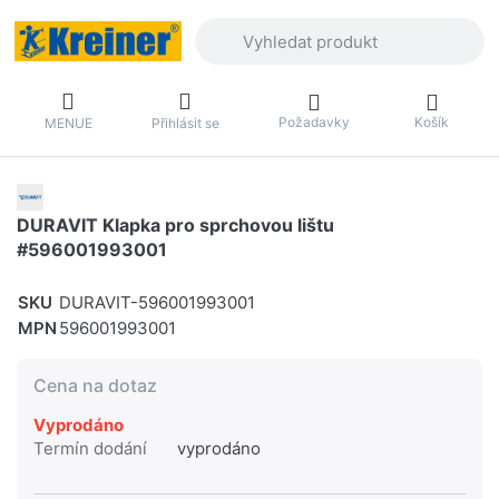
Zadejte hledaný výraz. První výsledky 
Požadavky
Košík
MENUE
Přihlásit se
DURAVIT Klapka pro sprchovou lištu
#596001993001
SKU
DURAVIT-596001993001
MPN
596001993001
Cena na dotaz
Vyprodáno
Termín dodání
vyprodáno