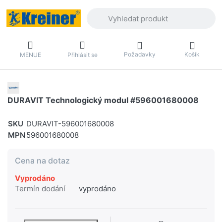
Zadejte hledaný výraz. První výsledky 
Požadavky
Košík
MENUE
Přihlásit se
DURAVIT Technologický modul #596001680008
SKU
DURAVIT-596001680008
MPN
596001680008
Cena na dotaz
Vyprodáno
Termín dodání
vyprodáno