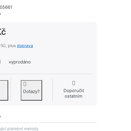
05661
0
Kč
1%), plus
doprava
í
vyprodáno
Doporučit
Dotazy?
ostatním
y
jící platební metody