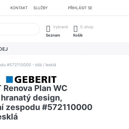
KONTAKT
SLUŽBY
PŘIHLÁSIT SE
í. Stisknutím klávesy Enter vyvoláte všechny výsledky.
Vybrané
E-shop
Seznam
Košík
DEJ
u #572110000 - bílá / lesklá
 Renova Plan WC
 hranatý design,
í zespodu #572110000
lesklá