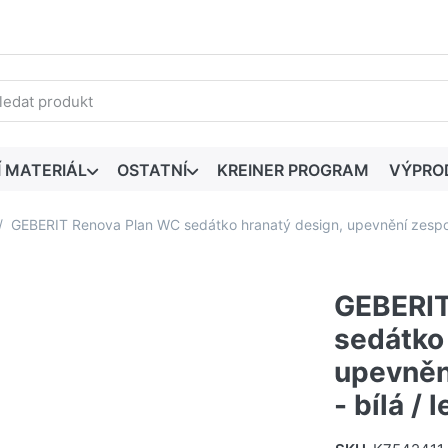
edaný výraz. První výsledky se zobrazí automaticky při zadáván
Í MATERIÁL
OSTATNÍ
KREINER PROGRAM
VÝPRO
GEBERIT Renova Plan WC sedátko hranatý design, upevnění zespod
GEBERIT
sedátko
upevněn
- bílá / 