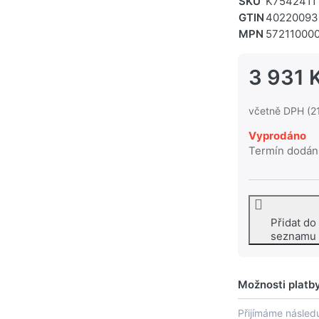
SKU
K7542411
GTIN
40220093
MPN
57211000
3 931 
včetně DPH (2
Vyprodáno
Termín dodán
Přidat do
seznamu
Možnosti platb
Přijímáme následu