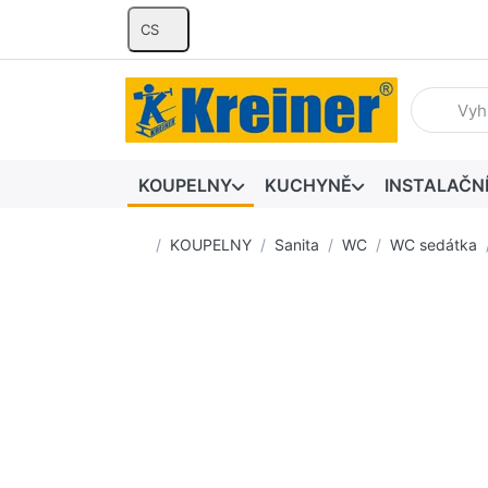
CS
Zadejte hl
KOUPELNY
KUCHYNĚ
INSTALAČN
Domovská stránka
KOUPELNY
Sanita
WC
WC sedátka