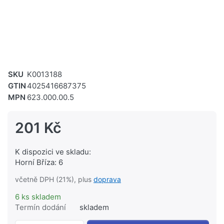
SKU
K0013188
GTIN
4025416687375
MPN
623.000.00.5
201 Kč
K dispozici ve skladu:
Horní Bříza: 6
včetně DPH (21%), plus
doprava
6 ks skladem
Termín dodání
skladem