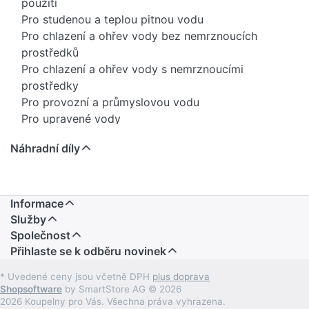
použití
Pro studenou a teplou pitnou vodu
Pro chlazení a ohřev vody bez nemrznoucích
prostředků
Pro chlazení a ohřev vody s nemrznoucími
prostředky
Pro provozní a průmyslovou vodu
Pro upravené vody
Pro dešťovou vodu s hodnotou pH ≥ 5,5
Náhradní díly
Pro mořskou vodu
Pro hasicí vodu (mokrá)
Pro hasicí vodu (mokrá/suchá, suchá)
Pro chemikálie a technické kapaliny
Informace
Pro stlačený vzduch (třída čistoty oleje 0–3)
Služby
Pro podtlak
Společnost
Přihlaste se k odběru novinek
Pro inertní plyny (např. dusík)
Pro domovní techniku, průmysl a stavbu lodí
* Uvedené ceny jsou včetně DPH
plus doprava
K trvalému uzavření potrubí
Shopsoftware
by SmartStore AG © 2026
Přehled použití – Geberit Mepla
2026 Koupelny pro Vás. Všechna práva vyhrazena.