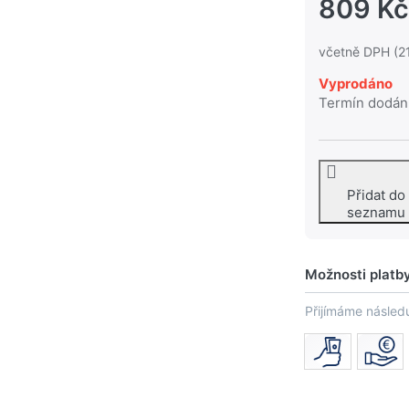
809 Kč
včetně DPH (2
Vyprodáno
Termín dodán
Přidat do
seznamu
Možnosti platb
Přijímáme následu