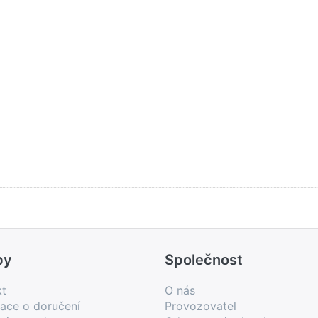
by
Společnost
kt
O nás
ace o doručení
Provozovatel