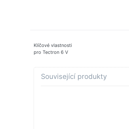
Klíčové vlastnosti
pro Tectron 6 V
Související produkty
Stiskněte
ENTER pro
další
možnosti na
GROHE
Manžeta
#4376500M