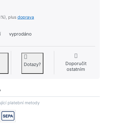
1%), plus
doprava
í
vyprodáno
Doporučit
Dotazy?
ostatním
y
jící platební metody