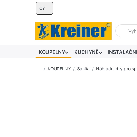
CS
Zadejte hl
KOUPELNY
KUCHYNĚ
INSTALAČN
Domovská stránka
KOUPELNY
Sanita
Náhradní díly pro sp