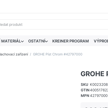
edaný výraz. První výsledky se zobrazí automaticky při zadáván
Í MATERIÁL
OSTATNÍ
KREINER PROGRAM
VÝPRO
lachovací zařízení
GROHE Píst Chrom #42797000
GROHE 
SKU
K0023208
GTIN
40051762
MPN
42797000