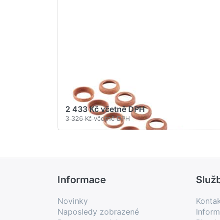
GROHE WATER TECHNOL. AG& CO.KG
GROHE Manžeta
#4376500M
2 433 Kč včetně DPH
3 326 Kč včetně DPH
Informace
Služ
Novinky
Konta
Naposledy zobrazené
Inform