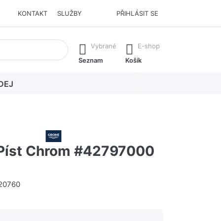
KONTAKT
SLUŽBY
PŘIHLÁSIT SE
í. Stisknutím klávesy Enter vyvoláte všechny výsledky.
Vybrané
E-shop
Seznam
Košík
DEJ
Píst Chrom #42797000
20760