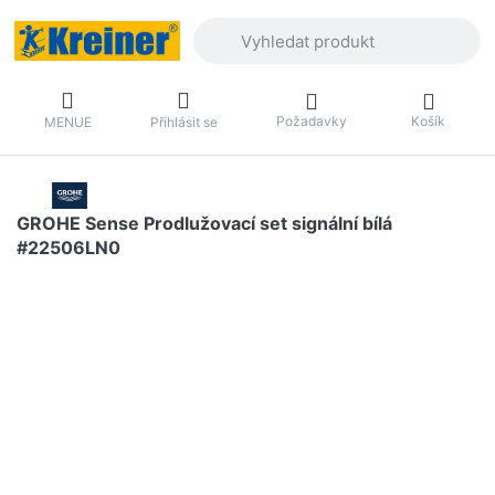
Zadejte hledaný výraz. První výsledky 
Požadavky
Košík
MENUE
Přihlásit se
GROHE Sense Prodlužovací set signální bílá
#22506LN0