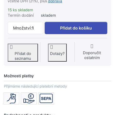
včetně DPH (21%), plus
doprava
15 ks skladem
Termín dodání
skladem
GROHE Sense Prodlužovací set signální
Množství:
1
Přidat do košíku
Doporučit
Přidat do
Dotazy?
ostatním
seznamu
Možnosti platby
Přijímáme následující platební metody