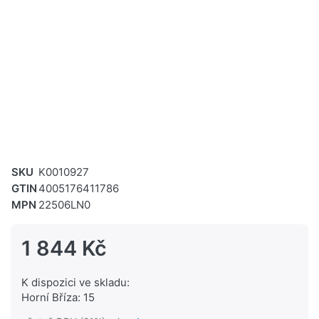
SKU
K0010927
GTIN
4005176411786
MPN
22506LN0
1 844 Kč
K dispozici ve skladu:
Horní Bříza: 15