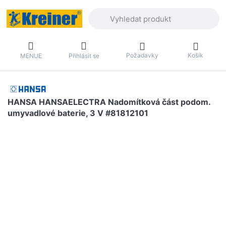
Zadejte hledaný výraz. První výsledky 
Požadavky
Košík
MENUE
Přihlásit se
HANSA HANSAELECTRA Nadomítková část podom.
umyvadlové baterie, 3 V #81812101