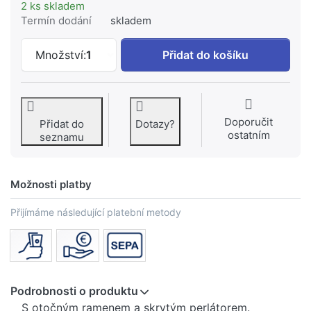
2 ks skladem
Termín dodání
skladem
IDEAL STANDARD Retta kuchyňská bater
Množství:
1
Přidat do košíku
Doporučit
Přidat do
Dotazy?
ostatním
seznamu
Možnosti platby
Přijímáme následující platební metody
Podrobnosti o produktu
S otočným ramenem a skrytým perlátorem.