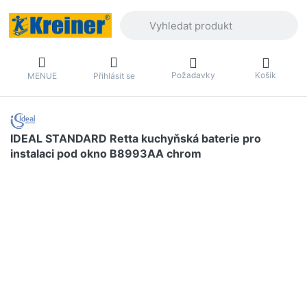
Zadejte hledaný výraz. První výsledky 
Požadavky
Košík
MENUE
Přihlásit se
IDEAL STANDARD Retta kuchyňská baterie pro
instalaci pod okno B8993AA chrom