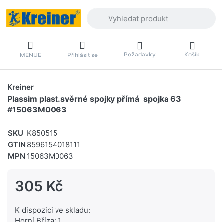
Zadejte hledaný výraz. První výsledky 
Požadavky
Košík
MENUE
Přihlásit se
Kreiner
Plassim plast.svěrné spojky přímá spojka 63
#15063M0063
SKU
K850515
GTIN
8596154018111
MPN
15063M0063
305 Kč
K dispozici ve skladu:
Horní Bříza: 1