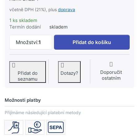
včetně DPH (21%), plus
doprava
1 ks skladem
Termín dodání
skladem
Plassim plast.svěrné spojky přímá sp
Množství:
1
Přidat do košíku
Doporučit
Přidat do
Dotazy?
ostatním
seznamu
Možnosti platby
Přijímáme následující platební metody