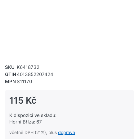
SKU
K6418732
GTIN
4013852207424
MPN
S11170
115 Kč
K dispozici ve skladu:
Horní Bříza: 67
včetně DPH (21%), plus
doprava