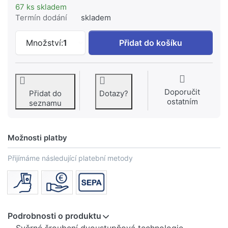
67 ks skladem
Termín dodání
skladem
SIMPLEX ELA svěrné šroubení 15 mm S1
Množství:
1
Přidat do košíku
Doporučit
Přidat do
Dotazy?
ostatním
seznamu
Možnosti platby
Přijímáme následující platební metody
Podrobnosti o produktu
Svěrné šroubení dvoustupňová technologie,