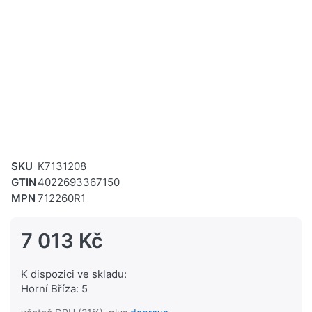
SKU
K7131208
GTIN
4022693367150
MPN
712260R1
7 013 Kč
K dispozici ve skladu:
Horní Bříza: 5