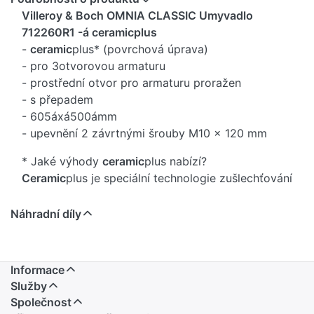
Villeroy & Boch OMNIA CLASSIC Umyvadlo
712260R1 -á ceramicplus
-
ceramic
plus* (povrchová úprava)
- pro 3otvorovou armaturu
- prostřední otvor pro armaturu proražen
- s přepadem
- 605áxá500ámm
- upevnění 2 závrtnými šrouby M10 x 120 mm
* Jaké výhody
ceramic
plus nabízí?
Ceramic
plus je speciální technologie zušlechťování
glazúry
- povrch se velmi snadno udržuje
Náhradní díly
- odpuzuje nečistoty
Informace
Služby
Společnost