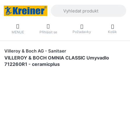
Zadejte hledaný výraz. První výsledky 
Požadavky
Košík
MENUE
Přihlásit se
Villeroy & Boch AG - Sanitaer
VILLEROY & BOCH OMNIA CLASSIC Umyvadlo
712260R1 - ceramicplus