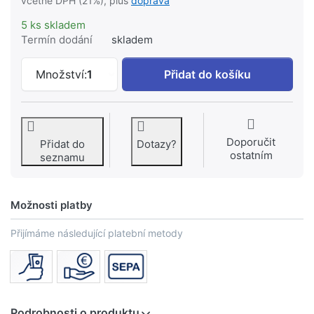
včetně DPH (21%), plus
doprava
5 ks skladem
Termín dodání
skladem
VILLEROY & BOCH OMNIA CLASSIC Umyva
Množství:
1
Přidat do košíku
Doporučit
Přidat do
Dotazy?
ostatním
seznamu
Možnosti platby
Přijímáme následující platební metody
Podrobnosti o produktu