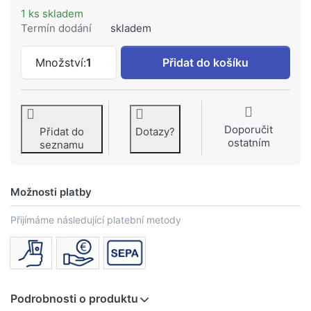
1 ks skladem
Termín dodání
skladem
VILLEROY & BOCH SUNNY sprchová van
Množství:
1
Přidat do košíku
Doporučit
Přidat do
Dotazy?
ostatním
seznamu
Možnosti platby
Přijímáme následující platební metody
Podrobnosti o produktu