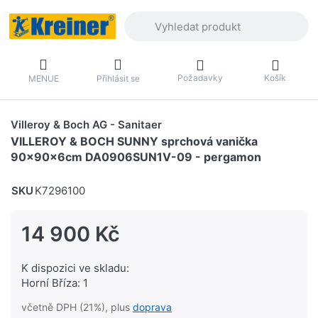
Zadejte hledaný výraz. První výsledky 
Požadavky
Košík
MENUE
Přihlásit se
Villeroy & Boch AG - Sanitaer
VILLEROY & BOCH SUNNY sprchová vanička
90x90x6cm DA0906SUN1V-09 - pergamon
SKU
K7296100
14 900 Kč
K dispozici ve skladu:
Horní Bříza: 1
včetně DPH (21%), plus
doprava