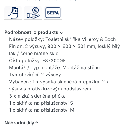
Podrobnosti o produktu
Název položky: Toaletní skříňka Villeroy & Boch
Finion, 2 výsuvy, 800 x 603 x 501 mm, lesklý bílý
lak / černé matné sklo
Číslo položky: F87200GF
Montáž / Typ montáže: Montáž na stěnu
Typ otevírání: 2 výsuvy
Vybavení: 1 x vysoká skleněná přepážka, 2 x
výsuv s protiskluzovým podstavcem
3 x nízká skleněná příčka
1 x skříňka na příslušenství S
1 x skříňka na příslušenství M
Rozsah dodávky: 1 x umyvadlová skříňka , 1 x
Náhradní díly
montážní sada
Umístění umyvadla: Umyvadlo uprostřed