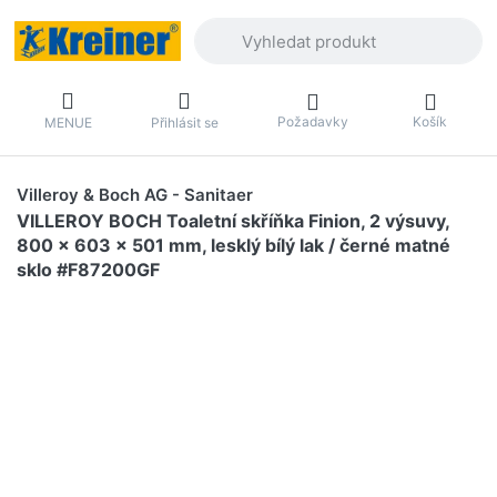
Zadejte hledaný výraz. První výsledky 
Požadavky
Košík
MENUE
Přihlásit se
Villeroy & Boch AG - Sanitaer
VILLEROY BOCH Toaletní skříňka Finion, 2 výsuvy,
800 x 603 x 501 mm, lesklý bílý lak / černé matné
sklo #F87200GF