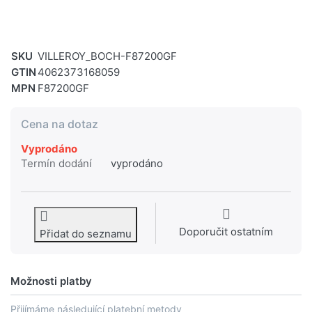
SKU
VILLEROY_BOCH-F87200GF
GTIN
4062373168059
MPN
F87200GF
Cena na dotaz
Vyprodáno
Termín dodání
vyprodáno
Doporučit ostatním
Přidat do seznamu
Možnosti platby
Přijímáme následující platební metody