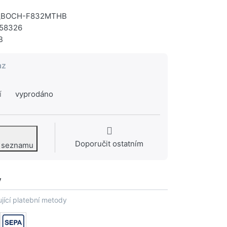
Y_BOCH-F832MTHB
58326
B
az
í
vyprodáno
Doporučit ostatním
o seznamu
y
jící platební metody