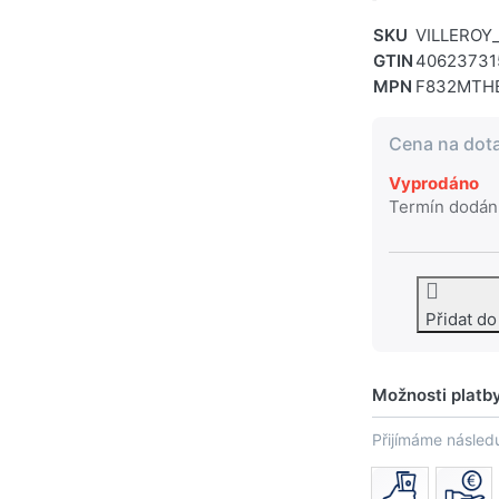
SKU
VILLERO
GTIN
40623731
MPN
F832MTH
Cena na dot
Vyprodáno
Termín dodán
Přidat d
Možnosti platb
Přijímáme následu