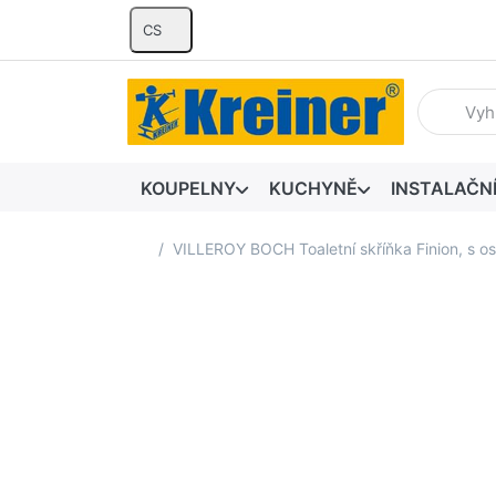
CS
Zadejte hl
KOUPELNY
KUCHYNĚ
INSTALAČN
Domovská stránka
VILLEROY BOCH Toaletní skříňka Finion, s o