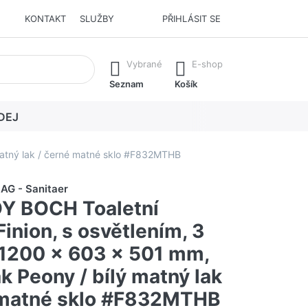
KONTAKT
SLUŽBY
PŘIHLÁSIT SE
í. Stisknutím klávesy Enter vyvoláte všechny výsledky.
Vybrané
E-shop
Seznam
Košík
DEJ
matný lak / černé matné sklo #F832MTHB
 AG - Sanitaer
Y BOCH Toaletní
Finion, s osvětlením, 3
 1200 x 603 x 501 mm,
k Peony / bílý matný lak
 matné sklo #F832MTHB