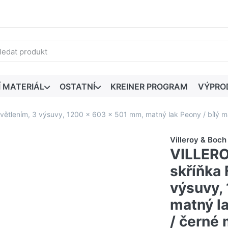
edaný výraz. První výsledky se zobrazí automaticky při zadáván
Í MATERIÁL
OSTATNÍ
KREINER PROGRAM
VÝPRO
světlením, 3 výsuvy, 1200 x 603 x 501 mm, matný lak Peony / bílý 
Villeroy & Boch
VILLERO
skříňka 
výsuvy,
matný la
/ černé