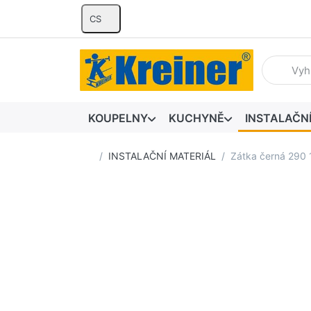
CS
Zadejte hl
KOUPELNY
KUCHYNĚ
INSTALAČN
Domovská stránka
INSTALAČNÍ MATERIÁL
Zátka černá 290 