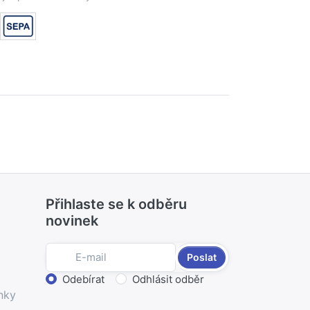
Přihlaste se k odběru
novinek
Poslat
Zvolte akci
Odebírat
Odhlásit odběr
nky