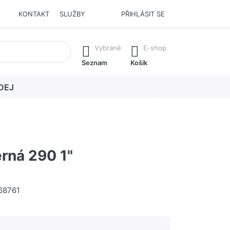
KONTAKT
SLUŽBY
PŘIHLÁSIT SE
í. Stisknutím klávesy Enter vyvoláte všechny výsledky.
Vybrané
E-shop
Seznam
Košík
DEJ
rná 290 1"
68761