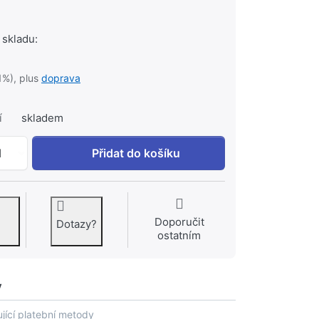
 skladu:
1%), plus
doprava
í
skladem
Zátka černá 290 1" k 20 Kč, množství 1.
1
Přidat do košíku
Doporučit
Dotazy?
ostatním
y
jící platební metody