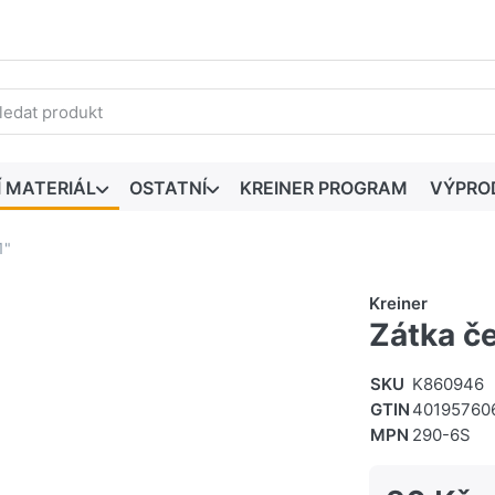
edaný výraz. První výsledky se zobrazí automaticky při zadáván
Í MATERIÁL
OSTATNÍ
KREINER PROGRAM
VÝPRO
1"
Kreiner
Zátka če
SKU
K860946
GTIN
40195760
MPN
290-6S