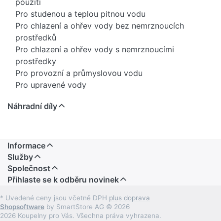
použití
Pro studenou a teplou pitnou vodu
Pro chlazení a ohřev vody bez nemrznoucích
prostředků
Pro chlazení a ohřev vody s nemrznoucími
prostředky
Pro provozní a průmyslovou vodu
Pro upravené vody
Pro dešťovou vodu s hodnotou pH ≥ 5,5
Náhradní díly
Pro mořskou vodu
Pro hasicí vodu (mokrá)
Pro hasicí vodu (mokrá/suchá, suchá)
Pro chemikálie a technické kapaliny
Informace
Pro stlačený vzduch (třída čistoty oleje 0–3)
Služby
Pro podtlak
Společnost
Přihlaste se k odběru novinek
Pro inertní plyny (např. dusík)
Pro domovní techniku, průmysl a stavbu lodí
* Uvedené ceny jsou včetně DPH
plus doprava
Přehled použití – Geberit Mepla
Shopsoftware
by SmartStore AG © 2026
Vyhledat další výrobky lze kliknutím na vlastnost
2026 Koupelny pro Vás. Všechna práva vyhrazena.