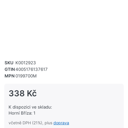
SKU
K0012923
GTIN
4005176137617
MPN
0199700M
338 Kč
K dispozici ve skladu:
Horní Bříza: 1
včetně DPH (21%), plus
doprava