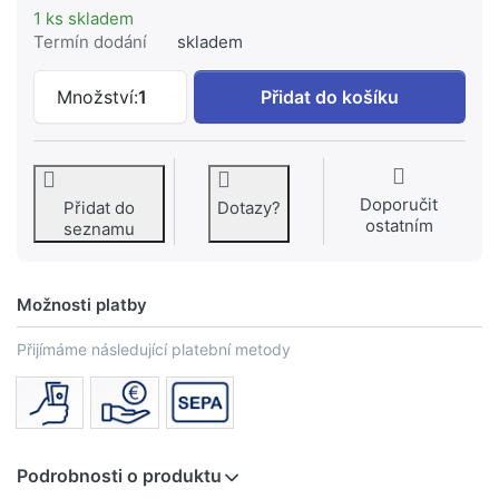
1 ks skladem
Termín dodání
skladem
GROHE Těsnění #0199700M k 338 Kč, m
Množství:
1
Přidat do košíku
Doporučit
Přidat do
Dotazy?
ostatním
seznamu
Možnosti platby
Přijímáme následující platební metody
Podrobnosti o produktu