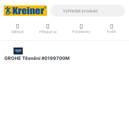
Zadejte hledaný výraz. První výsledky 
Požadavky
Košík
MENUE
Přihlásit se
GROHE Těsnění #0199700M