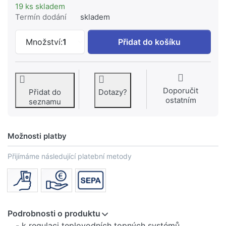
19 ks skladem
Termín dodání
skladem
KOMEXTHERM DUOMIX AO JS 80 čtyřces
Množství:
1
Přidat do košíku
Doporučit
Přidat do
Dotazy?
ostatním
seznamu
Možnosti platby
Přijímáme následující platební metody
Podrobnosti o produktu
- k regulaci teplovodních topných systémů