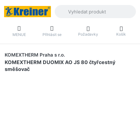
Zadejte hledaný výraz. První výsledky 
Požadavky
Košík
MENUE
Přihlásit se
KOMEXTHERM Praha s r.o.
KOMEXTHERM DUOMIX AO JS 80 čtyřcestný
směšovač